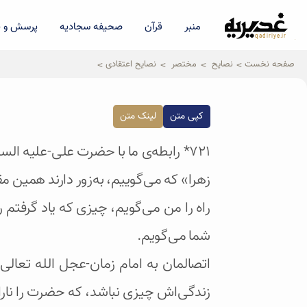
منبر
قرآن
صحیفه سجادیه
پرسش و پ
qadiriye.ir
نشریه ی غدیریه-بیانات استاد
الهی
صفحه نخست
نصایح
مختصر
نصایح اعتقادی
کپی متن
لینک متن
۷۲۱* رابطه‌ی ما با حضرت علی-علیه ال
زهرا» که می‌گوییم، به‌زور دارند همین مقد
راه را من می‌گویم، چیزی که یاد گرفتم را
شما می‌گویم.
اتصالمان به امام زمان-عجل الله تعا
زندگی‌اش چیزی نباشد، که حضرت را نار