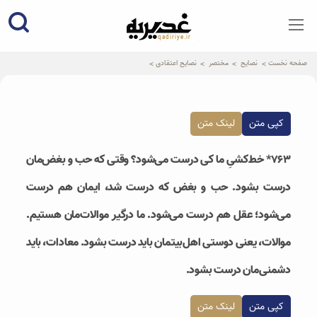
qadiriye.ir
نشریه ی غدیریه-بیانات استاد
الهی
صفحه نخست
نصایح
مختصر
نصایح اعتقادی
کپی متن
لینک متن
۷۶۳* خط‌کشی‌ِ ما کی درست می‌شود؟ وقتی که حب و بغض‌مان
درست بشود. حب و بغض که درست شد، ایمان هم درست
می‌شود؛ عقل هم درست می‌شود. ما درگیر موالات‌مان هستیم.
موالات، یعنی دوستی اهل‌بیتمان باید درست بشود. معادات، باید
دشمنی‌مان درست بشود.
کپی متن
لینک متن