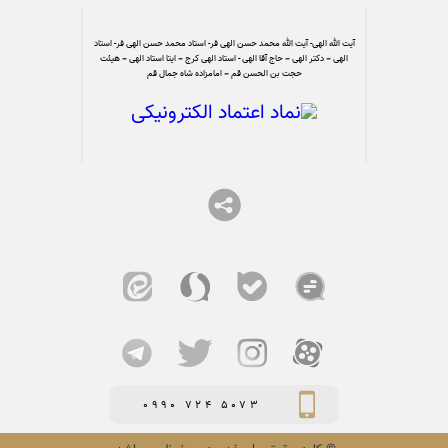
آیت الله الهی- آیت الله محمد حسن الهی فر- استاد محمد حسن الهی فر- استاد
الهی – دکتر الهی – حاج آقا الهی - استاد الهی کرج – ایتا استاد الهی – هیئت
حجت بن الحسن قم – امامزاده شاه جمال قم
0990 724 5073