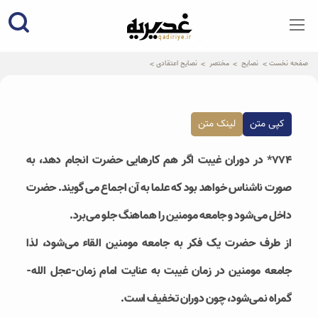
qadiriye.ir
نشریه ی غدیریه-بیانات استاد
الهی
صفحه نخست
نصایح
مختصر
نصایح اعتقادی
کپی متن
لینک متن
۷۷۴* در دوران غیبت اگر هم کارهایی حضرت انجام دهد، به
صورت ناشناس خواهد بود که علما به آن اجماع می گویند. حضرت
داخل می‌شود و جامعه مومنین را هماهنگ جلو می‌برد.
از طرف حضرت یک فکر به جامعه مومنین القاء می‌شود، لذا
جامعه مومنین در زمان غیبت به عنایت امام زمان-عجل الله-
گمراه نمی‌شود، چون دوران تخفیف است.