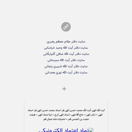
سایت دفتر مقام معظم رهبری
سایت دفتر آیت الله وحید خراسانی
سایت دفتر آیت الله صافی گلپایگانی
سایت دفتر آیت الله سیستانی
سایت دفتر آیت الله شبیری زنجانی
سایت دفتر آیت الله نوری همدانی
آیت الله الهی- آیت الله محمد حسن الهی فر- استاد محمد حسن الهی فر- استاد
الهی – دکتر الهی – حاج آقا الهی - استاد الهی کرج – ایتا استاد الهی – هیئت
حجت بن الحسن قم – امامزاده شاه جمال قم