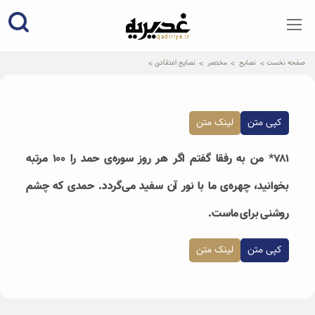
qadiriye.ir
نشریه ی غدیریه-بیانات استاد
الهی
صفحه نخست
نصایح
مختصر
نصایح اعتقادی
کپی متن
لینک متن
۷۸۱* من به رفقا گفتم اگر هر روز سوره‌ی حمد را ۱۰۰ مرتبه
بخوانید، چهره‌ی ما با نور آن سفید می‌گردد. حمدی که چشم
روشنی برای ماست.
کپی متن
لینک متن