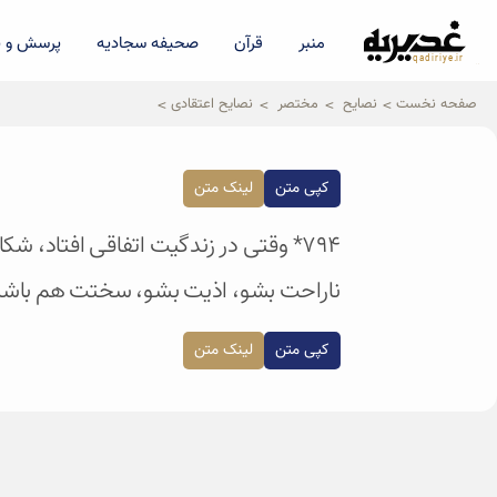
منبر
قرآن
صحیفه سجادیه
پرسش و پ
qadiriye.ir
نشریه ی غدیریه-بیانات استاد
الهی
صفحه نخست
نصایح
مختصر
نصایح اعتقادی
کپی متن
لینک متن
۷۹۴* وقتی در زندگیت اتفاقی افتاد، شکایت نکن.
ناراحت بشو، اذیت بشو، سختت هم باشد
کپی متن
لینک متن