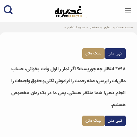
qadiriye.ir
نشریه ی غدیریه-بیانات استاد
الهی
صفحه نخست
نصایح
مختصر
نصایح اعتقادی
کپی متن
لینک متن
۷۹۸* انتظار چه جوریست؟ اگر نماز را اول وقت بخوانی، حساب
مالی‌ات را برسی، صله رحمت را فراموش نکنی و حقوق واجبه‌ات را
انجام دهی؛ شما منتظر هستی. پس ما در یک زمان مخصوص
هستیم.
کپی متن
لینک متن