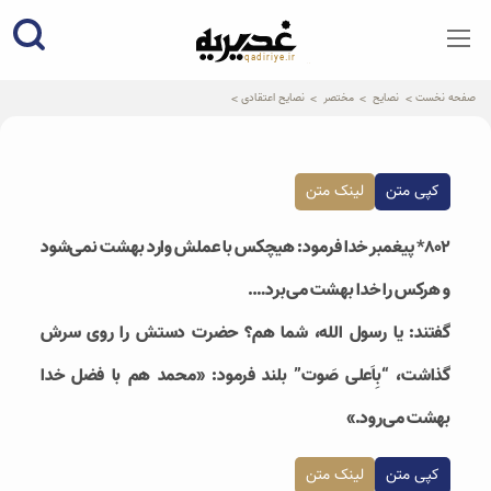
qadiriye.ir
نشریه ی غدیریه-بیانات استاد
الهی
صفحه نخست
نصایح
مختصر
نصایح اعتقادی
کپی متن
لینک متن
۸۰۲* پیغمبر خدا فرمود: هیچکس با عملش وارد بهشت نمی‌شود
و هرکس را خدا بهشت می‌برد….
گفتند: یا رسول الله، شما هم؟ حضرت دستش را روی سرش
گذاشت، “بِاَعلی صَوت” بلند فرمود: «محمد هم با فضل خدا
بهشت می‌رود.»
کپی متن
لینک متن