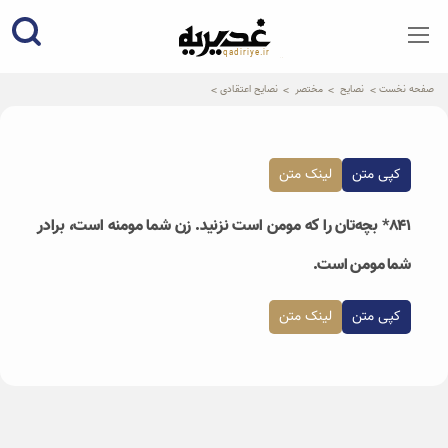
qadiriye.ir
نشریه ی غدیریه-بیانات استاد
الهی
صفحه نخست
نصایح
مختصر
نصایح اعتقادی
کپی متن
لینک متن
۸۴۱* بچه‌تان را که مومن است نزنید. زن شما مومنه است، برادر
شما مومن است.
کپی متن
لینک متن