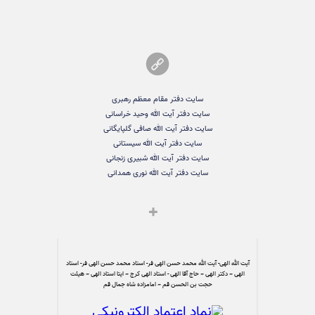
سایت دفتر مقام معظم رهبری
سایت دفتر آیت الله وحید خراسانی
سایت دفتر آیت الله صافی گلپایگانی
سایت دفتر آیت الله سیستانی
سایت دفتر آیت الله شبیری زنجانی
سایت دفتر آیت الله نوری همدانی
آیت الله الهی- آیت الله محمد حسن الهی فر- استاد محمد حسن الهی فر- استاد
الهی – دکتر الهی – حاج آقا الهی - استاد الهی کرج – ایتا استاد الهی – هیئت
حجت بن الحسن قم – امامزاده شاه جمال قم