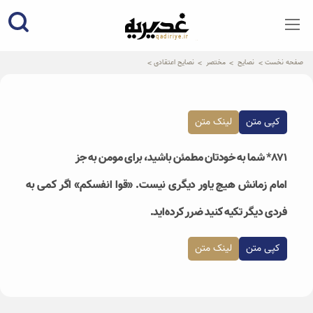
qadiriye.ir
نشریه ی غدیریه-بیانات استاد
الهی
صفحه نخست
نصایح
مختصر
نصایح اعتقادی
کپی متن
لینک متن
۸۷۱* شما به خودتان مطمئن باشید، برای مومن به جز
امام زمانش هیچ یاور دیگری نیست. «قوا انفسکم» اگر کمی به
فردی دیگر تکیه کنید ضرر کرده‌اید.
کپی متن
لینک متن