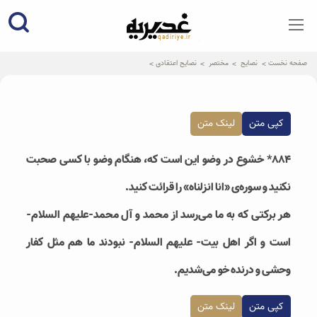
qadiriye.ir
نشریه ی غدیریه-بیانات استاد
الهی
صفحه نخست
نصایح
مختصر
نصایح اعتقادی
کپی متن
لینک متن
۸۸۴* خشوع در وضو این است که، هنگام وضو با کسی صحبت
نکنید و سوره‌ی «انا انزلناه» را قرائت کنید.
هر برکتی که به ما می‌رسد از محمد و آل محمد-علیهم السلام-
است و اگر اهل بیت- علیهم السلام- نبودند ما هم مثل کفار
وحشی و درنده خو می‌شدیم.
کپی متن
لینک متن