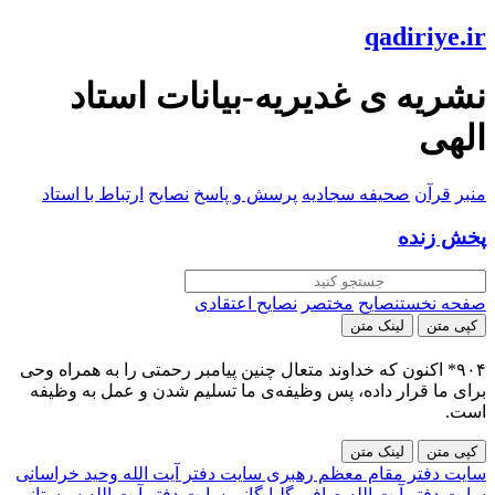
qadiriye.ir
نشریه ی غدیریه-بیانات استاد
الهی
منبر
قرآن
صحیفه سجادیه
پرسش و پاسخ
نصایح
ارتباط با استاد
پخش زنده
صفحه نخست
نصایح
مختصر
نصایح اعتقادی
کپی متن
لینک متن
۹۰۴* اکنون که خداوند متعال چنین پیامبر رحمتی را به همراه وحی
برای ما قرار داده، پس وظیفه‌ی ما تسلیم شدن و عمل به وظیفه
است.
کپی متن
لینک متن
سایت دفتر مقام معظم رهبری
سایت دفتر آیت الله وحید خراسانی
سایت دفتر آیت الله صافی گلپایگانی
سایت دفتر آیت الله سیستانی