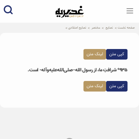
qadiriye.ir
نشریه ی غدیریه-بیانات استاد
الهی
صفحه نخست
نصایح
مختصر
نصایح اعتقادی
کپی متن
لینک متن
۹۳۵* شرافتِ ما، از رسول الله-صلی‌الله‌علیه‌و‌آله- است.
کپی متن
لینک متن