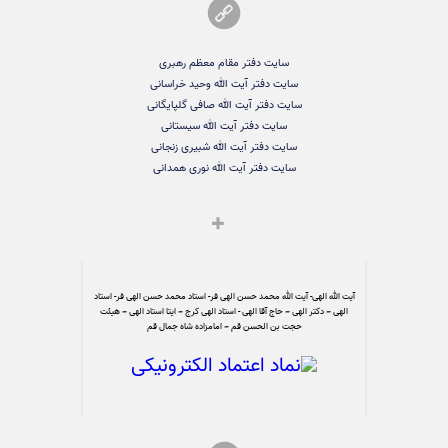
سایت دفتر مقام معظم رهبری
سایت دفتر آیت الله وحید خراسانی
سایت دفتر آیت الله صافی گلپایگانی
سایت دفتر آیت الله سیستانی
سایت دفتر آیت الله شبیری زنجانی
سایت دفتر آیت الله نوری همدانی
آیت الله الهی- آیت الله محمد حسن الهی فر- استاد محمد حسن الهی فر- استاد
الهی – دکتر الهی – حاج آقا الهی - استاد الهی کرج – ایتا استاد الهی – هیئت
حجت بن الحسن قم – امامزاده شاه جمال قم