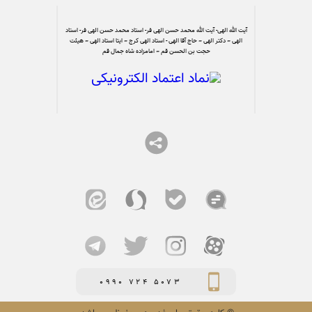
آیت الله الهی- آیت الله محمد حسن الهی فر- استاد محمد حسن الهی فر- استاد
الهی – دکتر الهی – حاج آقا الهی - استاد الهی کرج – ایتا استاد الهی – هیئت
حجت بن الحسن قم – امامزاده شاه جمال قم
0990 724 5073