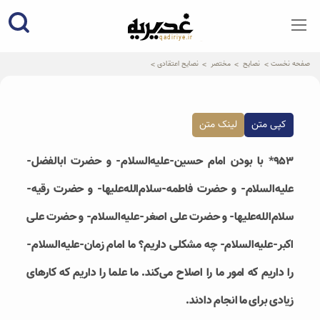
qadiriye.ir
نشریه ی غدیریه-بیانات استاد
الهی
صفحه نخست
نصایح
مختصر
نصایح اعتقادی
کپی متن
لینک متن
۹۵۳* با بودن امام حسین-علیه‌السلام- و حضرت ابالفضل-
علیه‌السلام- و حضرت فاطمه-سلام‌الله‌علیها- و حضرت رقیه-
سلام‌الله‌علیها- و حضرت علی اصغر-علیه‌السلام- و حضرت علی
اکبر-علیه‌السلام- چه مشکلی داریم؟ ما امام زمان-علیه‌السلام-
را داریم که امور ما را اصلاح می‌کند. ما علما را داریم که کارهای
زیادی برای ما انجام دادند.