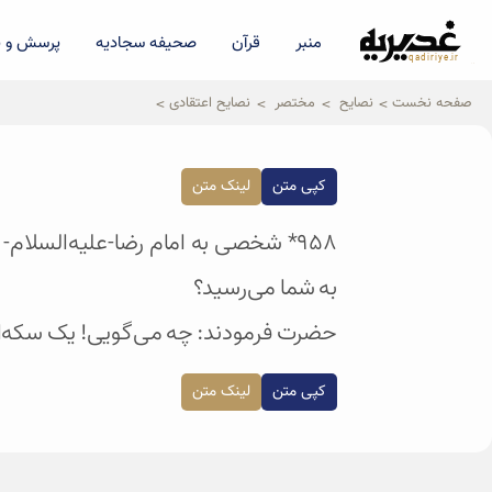
منبر
قرآن
صحیفه سجادیه
پرسش و پ
qadiriye.ir
نشریه ی غدیریه-بیانات استاد
الهی
صفحه نخست
نصایح
مختصر
نصایح اعتقادی
کپی متن
لینک متن
۹۵۸* شخصی به امام رضا-علیه‌السلام
به شما می‌رسید؟
حضرت فرمودند: چه می‌گویی! یک سکه‌ای 
کپی متن
لینک متن