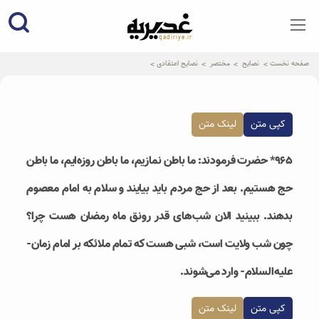
qadiriye.ir
نشریه ی غدیریه-بیانات استاد
الهی
صفحه نخست
نصایح
مختصر
نصایح اعتقادی
کپی متن
لینک متن
۹۶۵* حضرت فرمودند: ما باطن نمازیم، ما باطن روزه‌ایم، ما باطن
حج هستیم. بعد از حج مردم باید بیایند و سلام به امام معصوم
بدهند. ببینید الان شب‌های قدر رونق ماه رمضان هست چرا؟
چون شب ولایت است، شبی هست که تمام ملائکه بر امام زمان-
علیه‌السلام- وارد می‌شوند.
کپی متن
لینک متن