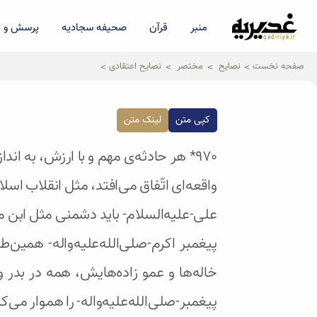
منبر
قرآن
صحیفه سجادیه
پرسش و پ
qadiriye.ir
نشریه ی غدیریه-بیانات استاد
الهی
صفحه نخست
نصایح
مختصر
نصایح اعتقادی
کپی متن
لینک متن
۹۷۰* هر حادثه‌ی مهم و با ارزش، به ا
واقعه‌ای اتّفاق می‌افتد، مثل انقلاب اس
علی-علیه‌السلام- باید دشمنی مثل ابن م
پیغمبر اکرم-صلی‌الله‌علیه‌واله- همین
خاله‌ها و عمو زاده‌هایش، همه در بدر و
پیغمبر-صلی‌الله‌علیه‌واله- را هموار م