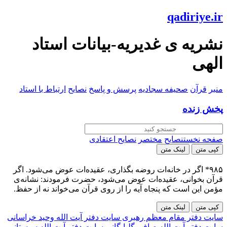
qadiriye.ir
نشریه ی غدیریه-بیانات استاد
الهی
منبر
قرآن
صحیفه سجادیه
پرسش و پاسخ
نصایح
ارتباط با استاد
پخش زنده
صفحه نخست
نصایح
مختصر
نصایح اعتقادی
کپی متن
لینک متن
۹۸۵* اگر در خانه‌ات روضه بگذاری، عقیده‌ات عوض می‌شود. اگر
قرآن بخوانی، عقیده‌ات عوض می‌شود، حضرت فرمودند: نشانه‌ی
مؤمن این است که پنجاه آیه را از روی قرآن می‌خواند نه از حفظ.
کپی متن
لینک متن
سایت دفتر مقام معظم رهبری
سایت دفتر آیت الله وحید خراسانی
سایت دفتر آیت الله صافی گلپایگانی
سایت دفتر آیت الله سیستانی