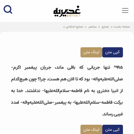
qadiriye.ir
نشریه ی غدیریه-بیانات استاد
الهی
صفحه نخست
نصایح
مختصر
نصایح اعتقادی
کپی متن
لینک متن
۹۹۵* تنها جریانی که باقی ماند، جریان پیغمبر اکرم-
صلی‌الله‌علیه‌واله- بود که تا الان هم هست. چرا؟ چون هیچ‌کدام
از انبیا دختری به نام فاطمه-سلام‌الله‌علیها- نداشتند. خدا به
برکت فاطمه-سلام‌الله‌علیها- به پیغمبر-صلی‌الله‌علیه‌واله- امدد
غیبی رساند.
کپی متن
لینک متن