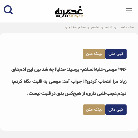
qadiriye.ir
نشریه ی غدیریه-بیانات استاد
الهی
صفحه نخست
نصایح
مختصر
نصایح اعتقادی
کپی متن
لینک متن
۹۹۶* موسی-علیه‌السلام- پرسید: خدایا! چه شد بین این آدم‌های
زیاد مرا انتخاب کردی؟! جواب آمد: موسی به قلبت نگاه کردم؛
دیدم عجب قلبی داری، از هیچ‌کس بدی در قلبت نیست.
کپی متن
لینک متن