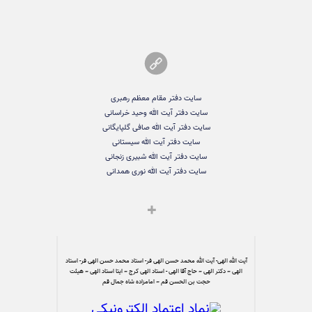
سایت دفتر مقام معظم رهبری
سایت دفتر آیت الله وحید خراسانی
سایت دفتر آیت الله صافی گلپایگانی
سایت دفتر آیت الله سیستانی
سایت دفتر آیت الله شبیری زنجانی
سایت دفتر آیت الله نوری همدانی
آیت الله الهی- آیت الله محمد حسن الهی فر- استاد محمد حسن الهی فر- استاد
الهی – دکتر الهی – حاج آقا الهی - استاد الهی کرج – ایتا استاد الهی – هیئت
حجت بن الحسن قم – امامزاده شاه جمال قم