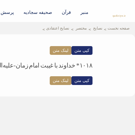
منبر
قرآن
صحیفه سجادیه
پرسش و
qadiriye.ir
نشریه ی غدیریه-بیانات استاد
الهی
صفحه نخست
نصایح
مختصر
نصایح اعتقادی
کپی متن
لینک متن
۱۰۱۸* خداوند با غیبت امام زمان-علیه‌السلام- یک رابطه‌ی قلبی بین مومن و امام زمان- علیه‌السلام- ایجاد کرده‌است.
کپی متن
لینک متن