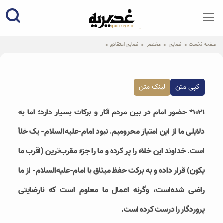
qadiriye.ir
نشریه ی غدیریه-بیانات استاد
الهی
صفحه نخست
نصایح
مختصر
نصایح اعتقادی
کپی متن
لینک متن
۱۰۲۱* حضور امام در بین مردم آثار و برکات بسیار دارد؛ اما به
دلایلی ما از این امتیاز محرومیم. نبود امام-علیه‌السلام- یک خلأ
است. خداوند این خلاء را پر کرده و ما را جزء مقرب‌ترین (اقرب ما
یکون) قرار داده و به برکت حفظ میثاق با امام-علیه‌السلام- از ما
راضی شده‌است، وگرنه اعمال ما معلوم است که نارضایتی
پروردگار را درست کرده است.