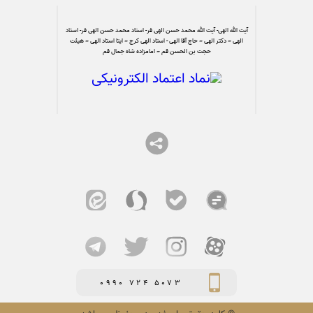
آیت الله الهی- آیت الله محمد حسن الهی فر- استاد محمد حسن الهی فر- استاد
الهی – دکتر الهی – حاج آقا الهی - استاد الهی کرج – ایتا استاد الهی – هیئت
حجت بن الحسن قم – امامزاده شاه جمال قم
0990 724 5073