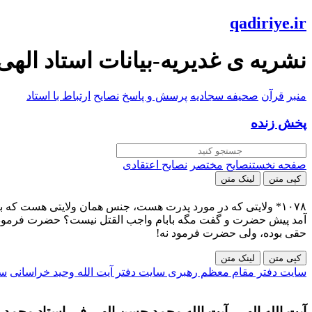
qadiriye.ir
نشریه ی غدیریه-بیانات استاد الهی
منبر
قرآن
صحیفه سجادیه
پرسش و پاسخ
نصایح
ارتباط با استاد
پخش زنده
صفحه نخست
نصایح
مختصر
نصایح اعتقادی
کپی متن
لینک متن
۱۰۷۸* ولایتی که در مورد پدرت هست، جنس همان ولایتی هست که 
آمد پیش حضرت و گفت مگه بابام واجب القتل نیست؟ حضرت فرمود: بله! 
حقی بوده، ولی حضرت فرمود نه!
کپی متن
لینک متن
سایت دفتر مقام معظم رهبری
سایت دفتر آیت الله وحید خراسانی
سا
آیت الله الهی- آیت الله محمد حسن الهی فر- استاد محمد ح