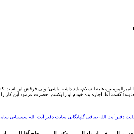
با امیرالمومنین-علیه السلام- باید داشته باشی؛ ولی فرقش این است ک
گفت: آقا! اجازه بده خودم او را بکشم. حضرت فرمود این کار را تو ن
یت دفتر آیت الله صافی گلپایگانی
سایت دفتر آیت الله سیستانی
سایت 
سن الهی فر- استاد الهی – دکتر الهی – حاج آقا الهی - اس