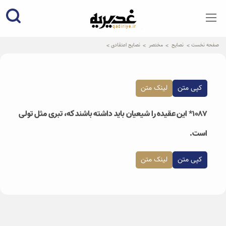
qadiriye.ir
نشریه ی غدیریه-بیانات استاد
الهی
صفحه نخست
نصایح
مختصر
نصایح اعتقادی
کپی متن
لینک متن
۱۰۸۷* این عقیده را شیعیان باید داشته باشند که، تبری مثل تولی
است.
کپی متن
لینک متن