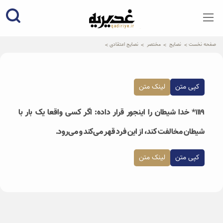
qadiriye.ir
نشریه ی غدیریه-بیانات استاد
الهی
صفحه نخست
نصایح
مختصر
نصایح اعتقادی
کپی متن
لینک متن
۱۱۱۹* خدا شیطان را اینجور قرار داده: اگر کسی واقعا یک بار با
شیطان مخالفت کند، از این فرد قهر می‌کند و می‌رود.
کپی متن
لینک متن