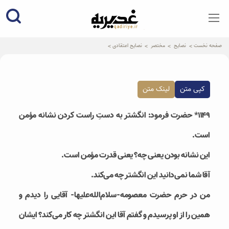
qadiriye.ir
نشریه ی غدیریه-بیانات استاد
الهی
صفحه نخست
نصایح
مختصر
نصایح اعتقادی
کپی متن
لینک متن
۱۱۴۹* حضرت فرمود: انگشتر به دستِ راست کردن نشانه مؤمن
است.
این نشانه بودن یعنی چه؟ یعنی قدرت مؤمن است.
آقا شما نمی‌دانید این انگشتر چه می‌کند.
من در حرم حضرت معصومه-سلام‌الله‌علیها- آقایی را دیدم و
همین را از او پرسیدم و گفتم آقا این انگشتر چه کار می‌کند؟ ایشان