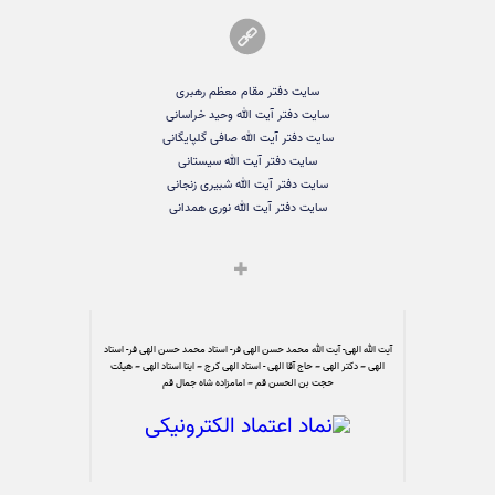
سایت دفتر مقام معظم رهبری
سایت دفتر آیت الله وحید خراسانی
سایت دفتر آیت الله صافی گلپایگانی
سایت دفتر آیت الله سیستانی
سایت دفتر آیت الله شبیری زنجانی
سایت دفتر آیت الله نوری همدانی
آیت الله الهی- آیت الله محمد حسن الهی فر- استاد محمد حسن الهی فر- استاد
الهی – دکتر الهی – حاج آقا الهی - استاد الهی کرج – ایتا استاد الهی – هیئت
حجت بن الحسن قم – امامزاده شاه جمال قم