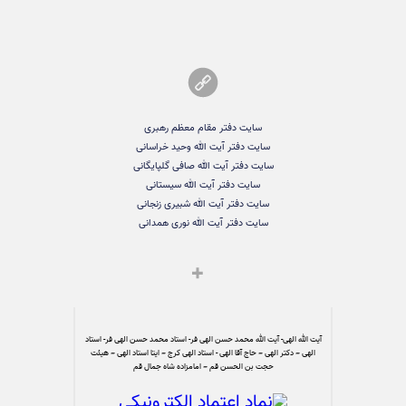
سایت دفتر مقام معظم رهبری
سایت دفتر آیت الله وحید خراسانی
سایت دفتر آیت الله صافی گلپایگانی
سایت دفتر آیت الله سیستانی
سایت دفتر آیت الله شبیری زنجانی
سایت دفتر آیت الله نوری همدانی
آیت الله الهی- آیت الله محمد حسن الهی فر- استاد محمد حسن الهی فر- استاد
الهی – دکتر الهی – حاج آقا الهی - استاد الهی کرج – ایتا استاد الهی – هیئت
حجت بن الحسن قم – امامزاده شاه جمال قم