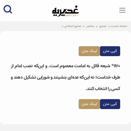
qadiriye.ir
نشریه ی غدیریه-بیانات استاد
الهی
صفحه نخست
نصایح
مختصر
نصایح اعتقادی
کپی متن
لینک متن
۱۱۷۰* شیعه قائل به امامت معصوم است. و این‌که نصب امام از
طرف خداست؛ نه این‌که عده‌ای بنشینند و شورایی تشکیل دهند و
کسی را انتخاب کنند.
کپی متن
لینک متن