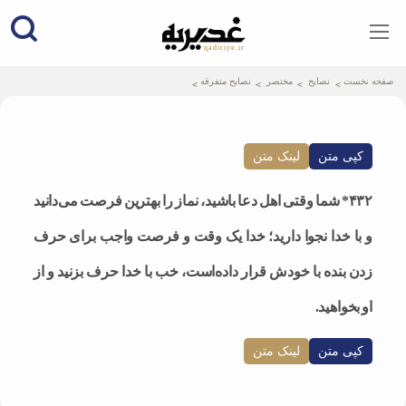
qadiriye.ir
نشریه ی غدیریه-بیانات استاد
الهی
صفحه نخست
نصایح
مختصر
نصایح متفرقه
کپی متن
لینک متن
۴۳۲* شما وقتی اهل دعا باشید، نماز را بهترین فرصت می‌دانید
و با خدا نجوا دارید؛ خدا یک وقت و فرصت واجب برای حرف
زدن بنده با خودش قرار داده‌است، خب با خدا حرف بزنید و از
او بخواهید.
کپی متن
لینک متن