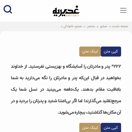
qadiriye.ir
نشریه ی غدیریه-بیانات استاد
الهی
صفحه نخست
نصایح
مختصر
نصایح خانوادگی
کپی متن
لینک متن
۲۲۲* پدر و مادرتان را آسایشگاه و بهزیستی نفرستید. از خداوند
بخواهید در قبال این‌که پدر و مادرتان را نگه می‌دارید به شما
باعافیت مقام بدهند. یک‌دفعه می‌بینید در نسل شما یک
مرجع‌تقلید می‌گذارند! اما اگر بی‌اعتنا شدید و پدرتان را بردید و در
آن‌ مکان‌ها گذاشتید، بیچاره می‌شوید.
کپی متن
لینک متن