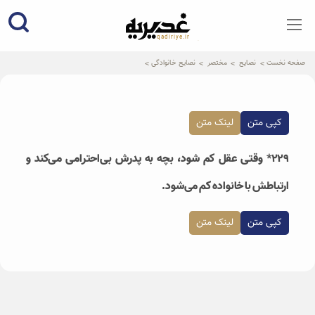
qadiriye.ir
نشریه ی غدیریه-بیانات استاد
الهی
صفحه نخست
نصایح
مختصر
نصایح خانوادگی
کپی متن
لینک متن
۲۲۹* وقتی عقل کم شود، بچه به پدرش بی‌احترامی می‌کند و
ارتباطش با خانواده کم می‌شود.
کپی متن
لینک متن