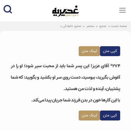
qadiriye.ir
نشریه ی غدیریه-بیانات استاد
الهی
صفحه نخست
نصایح
مختصر
نصایح خانوادگی
کپی متن
لینک متن
۲۷۴* آقای عزیز! این پسر شما باید از محبت سیر شود؛ او را در
آغوش بگیرید‌، ببوسید، دست روی سر او بکشید و بگویید: که شما
پشتیبان، آینده‌ و لذت من هستید.
با این کارها خون در بدن فرزند شما جریان پیدا می‌کند.
کپی متن
لینک متن