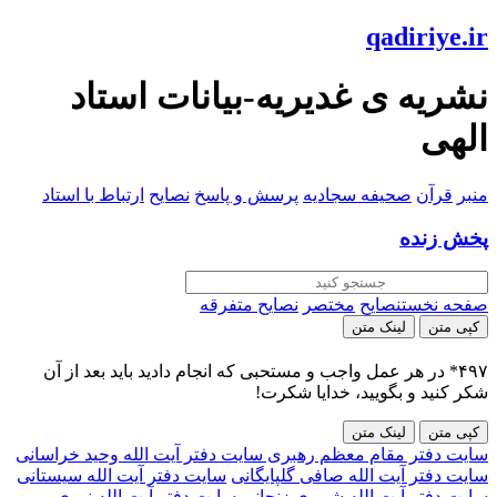
qadiriye.ir
نشریه ی غدیریه-بیانات استاد
الهی
منبر
قرآن
صحیفه سجادیه
پرسش و پاسخ
نصایح
ارتباط با استاد
پخش زنده
صفحه نخست
نصایح
مختصر
نصایح متفرقه
کپی متن
لینک متن
۴۹۷* در هر عمل واجب و مستحبی که انجام دادید باید بعد از آن
شکر کنید و بگویید، خدایا شکرت!
کپی متن
لینک متن
سایت دفتر مقام معظم رهبری
سایت دفتر آیت الله وحید خراسانی
سایت دفتر آیت الله صافی گلپایگانی
سایت دفتر آیت الله سیستانی
سایت دفتر آیت الله شبیری زنجانی
سایت دفتر آیت الله نوری