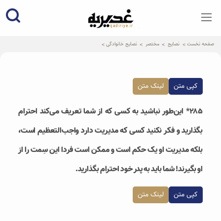
qadiriye.ir
نشریه ی غدیریه-بیانات استاد
الهی
صفحه نخست
نصایح
مختصر
نصایح خانوادگی
کپی متن
لینک متن
۲۸۵* این‌طور نباشید به کسی‌ که از شما تعریف می‌کند احترام
بگذارید و فکر نکنید کسی که مدیریت دارد واجب‌التعظیم است،
بلکه مدیریت او یک حکم است و ممکن است فردا این سِمت را از
او بگیرند! شما باید به پدر خود احترام بگذارید.
کپی متن
لینک متن