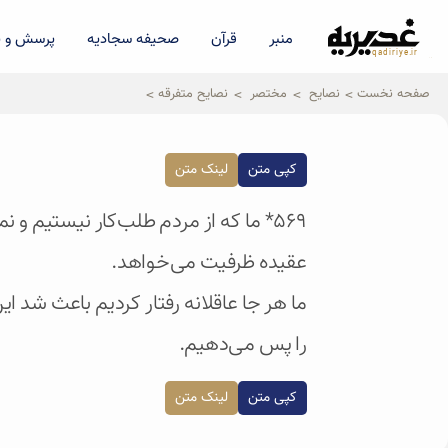
منبر
قرآن
صحیفه سجادیه
پرسش و پ
qadiriye.ir
نشریه ی غدیریه-بیانات استاد
الهی
صفحه نخست
نصایح
مختصر
نصایح متفرقه
کپی متن
لینک متن
۵۶۹* ما که از مردم طلب‌کار نیستیم 
عقیده ظرفیت می‌خواهد.
ما هر جا عاقلانه رفتار کردیم باعث شد 
را پس می‌دهیم.
کپی متن
لینک متن