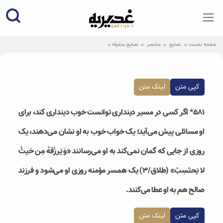
qadiriye.ir
نشریه ی غدیریه-بیانات استاد
الهی
صفحه نخست
نصایح
مختصر
نصایح متفرقه
کپی متن
لینک متن
۵۸۱* اگر کسی در مسیر دینداری توانست خوب دینداری کند، برای
او مسائلی پیش می‌آید؛ یک خواب خوب به او نشان می‌دهند، یک
روزی از جایی که گمان نمی‌کند به او می‌رسانند «وَ يَرزُقهُ مِن حَيثُ
لا يَحتَسِبُ» (طلاق/۳) یک همسر مؤمنه روزی او می‌شود و فرزند
صالح هم به او عطا می‌کنند.
کپی متن
لینک متن