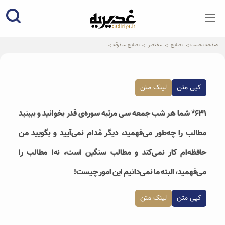
qadiriye.ir
نشریه ی غدیریه-بیانات استاد
الهی
صفحه نخست
نصایح
مختصر
نصایح متفرقه
کپی متن
لینک متن
۶۳۱* شما هر شب جمعه سی مرتبه سوره‌ی قدر بخوانید و ببینید
مطالب را چه‌طور می‌فهمید، دیگر مُدام نمی‌آیید و بگویید من
حافظه‌ام کار نمی‌کند و مطالب سنگین است، نه! مطالب را
می‌فهمید، البته ما نمی‌دانیم این‌ امور چیست!
کپی متن
لینک متن