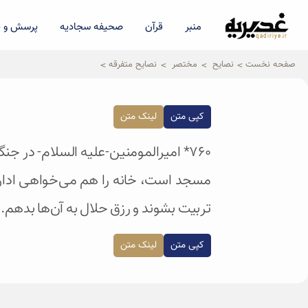
منبر
قرآن
صحیفه سجادیه
پرسش و پ
qadiriye.ir
نشریه ی غدیریه-بیانات استاد
الهی
صفحه نخست
نصایح
مختصر
نصایح متفرقه
کپی متن
لینک متن
۷۶۰* امیرالمومنین-علیه السلام- در 
مسجد است، خانه را هم می‌خواهی اداره
تربیت بشوند و رزق حلال به آن‌ها بدهم.
کپی متن
لینک متن