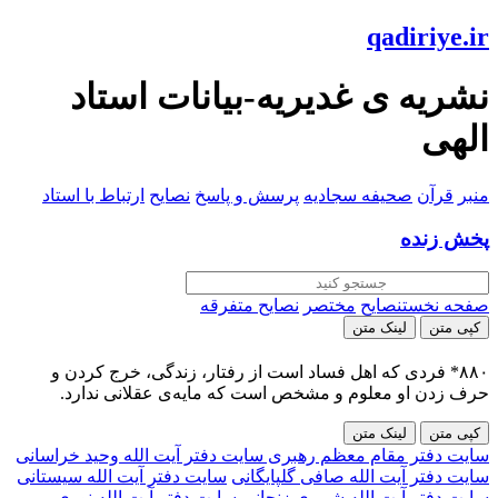
qadiriye.ir
نشریه ی غدیریه-بیانات استاد
الهی
منبر
قرآن
صحیفه سجادیه
پرسش و پاسخ
نصایح
ارتباط با استاد
پخش زنده
صفحه نخست
نصایح
مختصر
نصایح متفرقه
کپی متن
لینک متن
۸۸۰* فردی که اهل فساد است از رفتار، زندگی، خرج کردن و
حرف زدن او معلوم و مشخص است که مایه‌ی عقلانی ندارد.
کپی متن
لینک متن
سایت دفتر مقام معظم رهبری
سایت دفتر آیت الله وحید خراسانی
سایت دفتر آیت الله صافی گلپایگانی
سایت دفتر آیت الله سیستانی
سایت دفتر آیت الله شبیری زنجانی
سایت دفتر آیت الله نوری