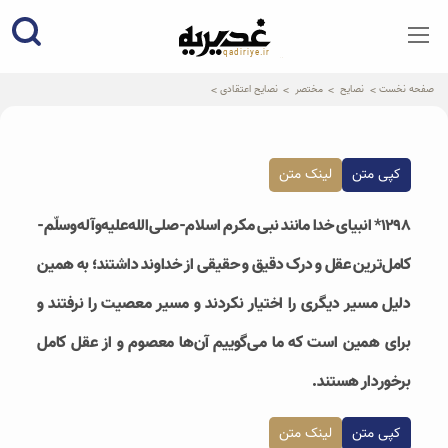
qadiriye.ir
نشریه ی غدیریه-بیانات استاد
الهی
صفحه نخست
نصایح
مختصر
نصایح اعتقادی
کپی متن
لینک متن
۱۲۹۸* انبیای خدا مانند نبی‌ مکرم اسلام-صلی‌الله‌علیه‌وآله‌وسلّم-
کامل‌ترین عقل و درک دقیق و حقیقی از خداوند داشتند؛ به همین
دلیل مسیر دیگری را اختیار نکردند و مسیر معصیت را نرفتند و
برای همین است که ما می‌گوییم آن‌ها معصوم و از عقل کامل
برخوردار هستند.
کپی متن
لینک متن