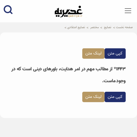
qadiriye.ir
نشریه ی غدیریه-بیانات استاد
الهی
صفحه نخست
نصایح
مختصر
نصایح اعتقادی
کپی متن
لینک متن
۱۴۴۳* از مطالب مهم در امر هدایت، باورهای دینی است که در
وجود ماست.
کپی متن
لینک متن