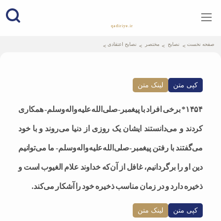
qadiriye.ir
نشریه ی غدیریه-بیانات استاد
الهی
صفحه نخست
نصایح
مختصر
نصایح اعتقادی
کپی متن
لینک متن
۱۴۵۴* برخی افراد با پیغمبر-صلی‌الله‌علیه‌واله‌وسلم- همکاری
کردند و می‌دانستند ایشان یک روزی از دنیا می‌روند و با خود
می‌گفتند با رفتن پیغمبر-صلی‌الله‌علیه‌واله‌وسلم- ما می‌توانیم
دین او را برگردانیم، غافل از آن‌که خداوند علام الغیوب است و
ذخیره دارد و در زمان مناسب ذخیره‌ خود را آشکار می‌کند.
کپی متن
لینک متن