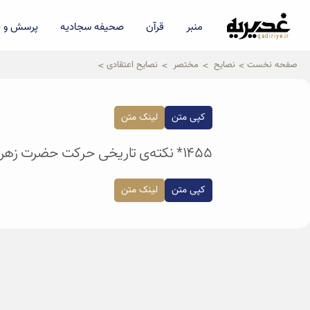
منبر
قرآن
صحیفه سجادیه
پرسش و پ
qadiriye.ir
نشریه ی غدیریه-بیانات استاد
الهی
صفحه نخست
نصایح
مختصر
نصایح اعتقادی
کپی متن
لینک متن
۱۴۵۵* نکته‌ی تاریخی حرکت حضرت زهرا-سلام‌الله‌علیها- چیست؟ آن نکته حرکت ایشان این است که مُشت نفاق را باز کنند.
کپی متن
لینک متن