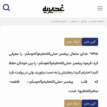
qadiriye.ir
نشریه ی غدیریه-بیانات استاد
الهی
صفحه نخست
نصایح
مختصر
نصایح اعتقادی
کپی متن
لینک متن
۱۴۹۵* خدای متعال پیغمبر-صلی‌الله‌علیه‌وآله‌وسلّم- را معرفی
کرد، فرمود پیغمبر-صلی‌الله‌علیه‌وآله‌وسلّم- را بین خودتان حفظ
کنید؛ احترام کنید؛ رضایتش را به دست بیاورید، ولی در روایت دارد
که قلب پیغمبر-صلی‌الله‌علیه‌وآله‌وسلّم-، فاطمه-
سلام‌الله‌علیها- است.
کپی متن
لینک متن