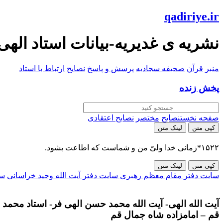
qadiriye.ir
نشریه ی غدیریه-بیانات استاد الهی
منبر
قرآن
صحیفه سجادیه
پرسش و پاسخ
نصایح
ارتباط با استاد
پخش زنده
صفحه نخست
نصایح
مختصر
نصایح اعتقادی
کپی متن
لینک متن
۱۵۲۲*زمانی خدا ولیّ من و شماست که اطاعت بشود.
کپی متن
لینک متن
سایت دفتر مقام معظم رهبری
سایت دفتر آیت الله وحید خراسانی
سا
آیت الله الهی- آیت الله محمد حسن الهی فر- استاد محمد ح
قم – امامزاده شاه جمال قم