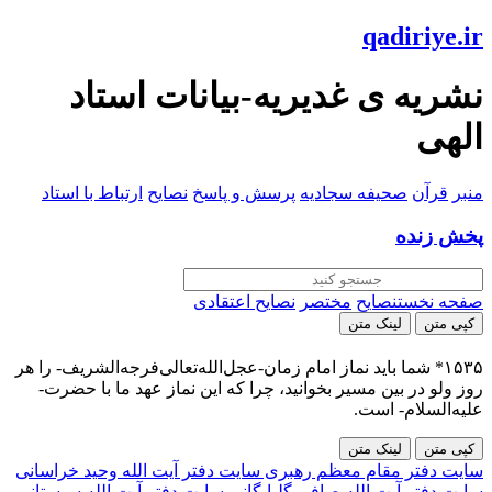
qadiriye.ir
نشریه ی غدیریه-بیانات استاد
الهی
منبر
قرآن
صحیفه سجادیه
پرسش و پاسخ
نصایح
ارتباط با استاد
پخش زنده
صفحه نخست
نصایح
مختصر
نصایح اعتقادی
کپی متن
لینک متن
۱۵۳۵* شما باید نماز امام زمان-عجل‌الله‌تعالی‌فرجه‌الشریف- را هر
روز ولو در بین مسیر بخوانید، چرا که این نماز عهد ما با حضرت-
علیه‌السلام- است.
کپی متن
لینک متن
سایت دفتر مقام معظم رهبری
سایت دفتر آیت الله وحید خراسانی
سایت دفتر آیت الله صافی گلپایگانی
سایت دفتر آیت الله سیستانی