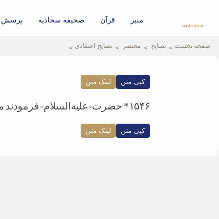
منبر
قرآن
صحیفه سجادیه
پرسش و
qadiriye.ir
نشریه ی غدیریه-بیانات استاد
الهی
صفحه نخست
نصایح
مختصر
نصایح اعتقادی
کپی متن
لینک متن
۱۵۴۶* حضرت-علیه‌السلام- فرمودند ما باطن نماز هستیم، بدون علی-علیه‌السلام- در نماز، وضو، مکه و… چیزی نیست.
کپی متن
لینک متن