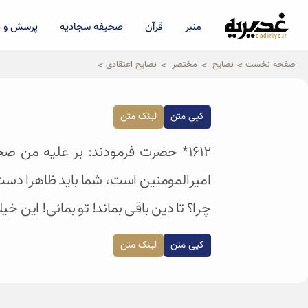
منبر
قرآن
صحیفه سجادیه
پرسش و پ
qadiriye.ir
نشریه ی غدیریه-بیانات استاد
الهی
صفحه نخست
نصایح
مختصر
نصایح اعتقادی
کپی متن
لینک متن
۱۶۱۲* حضرت فرمودند: بر علیه من 
امیرالمومنین است، شما باید ظاهرا دست ا
چرا؟ تا دین باقی بماند! تو بمانی! این خ
کپی متن
لینک متن