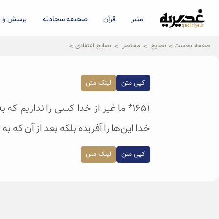
منبر
قرآن
صحیفه سجادیه
پرسش و پ
qadiriye.ir
نشریه ی غدیریه-بیانات استاد
الهی
صفحه نخست
نصایح
مختصر
نصایح اعتقادی
کپی متن
لینک متن
۱۶۵۱* ما غیر از خدا کسی را نداریم ک
خدا این‌ها را آفریده بلکه بعد از آن که ب
کپی متن
لینک متن