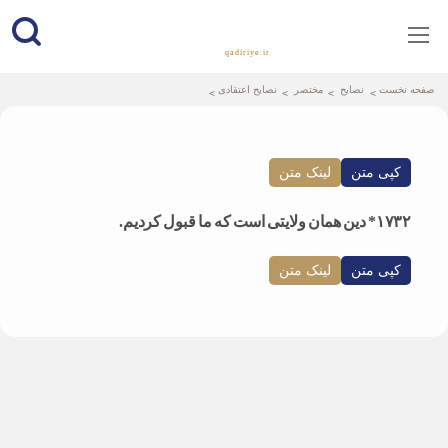
qadiriye.ir
نشریه ی غدیریه-بیانات استاد
الهی
صفحه نخست
نصایح
مختصر
نصایح اعتقادی
کپی متن
لینک متن
۱۷۳۲* دین همان ولایتی است که ما قبول کردیم.
کپی متن
لینک متن