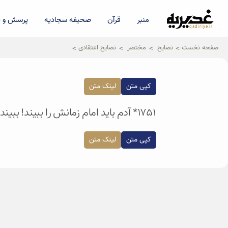
منبر
قرآن
صحیفه سجادیه
پرسش و پ
qadiriye.ir
نشریه ی غدیریه-بیانات استاد
الهی
صفحه نخست
نصایح
مختصر
نصایح اعتقادی
کپی متن
لینک متن
۱۷۵۱* آدم باید امام زمانش را ببیند! ببیند یعنی چه؟ یعنی با نگاه قلب، باور خودش را مرور کند به اینکه امام زمان دارد.
کپی متن
لینک متن