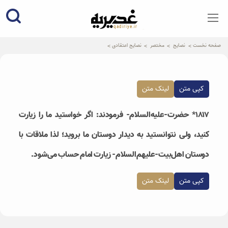
qadiriye.ir
نشریه ی غدیریه-بیانات استاد
الهی
صفحه نخست
نصایح
مختصر
نصایح اعتقادی
کپی متن
لینک متن
۱۸۱۷* حضرت-علیه‌السلام- فرمودند: اگر خواستید ما را زیارت
کنید، ولی نتوانستید به دیدار دوستان ما بروید؛ لذا ملاقات با
دوستان اهل‌بیت-علیهم‌السلام- زیارت امام حساب می‌شود.
کپی متن
لینک متن