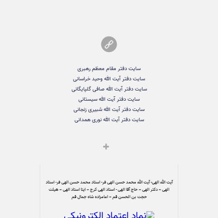
سایت دفتر مقام معظم رهبری
سایت دفتر آیت الله وحید خراسانی
سایت دفتر آیت الله صافی گلپایگانی
سایت دفتر آیت الله سیستانی
سایت دفتر آیت الله شبیری زنجانی
سایت دفتر آیت الله نوری همدانی
آیت الله الهی- آیت الله محمد حسن الهی فر- استاد محمد حسن الهی فر- استاد
الهی – دکتر الهی – حاج آقا الهی - استاد الهی کرج – ایتا استاد الهی – هیئت
حجت بن الحسن قم – امامزاده شاه جمال قم